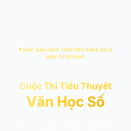
🎙️ XUẤT BẢN SÁCH TRÊN ỨNG DỤNG SÁCH
ĐIỆN TỬ BOOKAS
Cuộc Thi Tiểu Thuyết
Văn Học Số
SÁNG TẠO - HỘI NHẬP & CHUYỂN ĐỔI